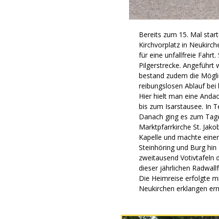
Bereits zum 15. Mal sta
Kirchvorplatz in Neukirch
für eine unfallfreie Fah
Pilgerstrecke. Angeführt
bestand zudem die Möglic
reibungslosen Ablauf bei
Hier hielt man eine Anda
bis zum Isarstausee. In T
Danach ging es zum Tage
Marktpfarrkirche St. Ja
Kapelle und machte einen
Steinhöring und Burg hi
zweitausend Votivtafeln 
dieser jährlichen Radwall
Die Heimreise erfolgte m
Neukirchen erklangen ern