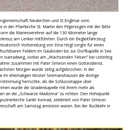
iengemeinschaft Neukirchen und St.Englmar vom
 in der Pfarrkirche St. Martin den Pilgersegen mit der Bitte
turm die Marienverehrer auf die 130 Kilometer lange
erkreuz am Lenker mitführten. Durch ein Begleitfahrzeug
satorisch Vorbereitung von Erna Högl sorgte für einen
fruchtbaren Feldern im Gäuboden bis zur Dorfkapelle in See.
en Isarradweg, vorbei am „Wachsenden Felsen” bei Usterling
allfahrer zusammen mit Pater Simeon einen Gottesdienst.
ächsten Morgen wurde zeitig aufgebrochen. In der
te im ehemaligen Kloster Seemanshausen die dortige
erstimmung herrschte, als die Schlussetappe über
mmen wurde die Gnadenkapelle mit ihrem mehr als
egen an die „Schwarze Madonna” zu richten. Den Höhepunkt
Kapuzinerkirche Sankt Konrad, zelebriert von Pater Simeon.
einschaft am Samstag anreisten waren. Bei der Rückkehr in