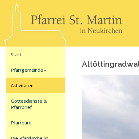
Start
Al­töt­tin­grad­w
Pfarrgemeinde
Aktivitäten
Gottesdienste &
Pfarrbrief
Pfarrbüro
Die Pfarrkirche St.