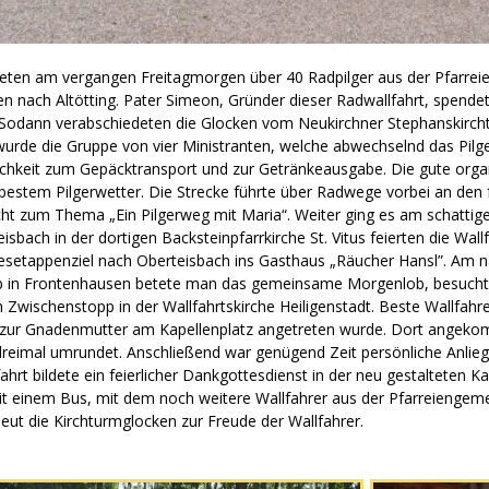
rteten am vergangen Freitagmorgen über 40 Radpilger aus der Pfarre
en nach Altötting. Pater Simeon, Gründer dieser Radwallfahrt, spendete
rt. Sodann verabschiedeten die Glocken vom Neukirchner Stephanskirch
 wurde die Gruppe von vier Ministranten, welche abwechselnd das Pilg
hkeit zum Gepäcktransport und zur Getränkeausgabe. Die gute organi
 bestem Pilgerwetter. Die Strecke führte über Radwege vorbei an den 
cht zum Thema „Ein Pilgerweg mit Maria“. Weiter ging es am schattig
eisbach in der dortigen Backsteinpfarrkirche St. Vitus feierten die W
setappenziel nach Oberteisbach ins Gasthaus „Räucher Hansl”. Am n
kob in Frontenhausen betete man das gemeinsame Morgenlob, besuch
 Zwischenstopp in der Wallfahrtskirche Heiligenstadt. Beste Wallfahr
n zur Gnadenmutter am Kapellenplatz angetreten wurde. Dort angeko
dreimal umrundet. Anschließend war genügend Zeit persönliche Anli
fahrt bildete ein feierlicher Dankgottesdienst in der neu gestalteten 
it einem Bus, mit dem noch weitere Wallfahrer aus der Pfarreiengem
eut die Kirchturmglocken zur Freude der Wallfahrer.