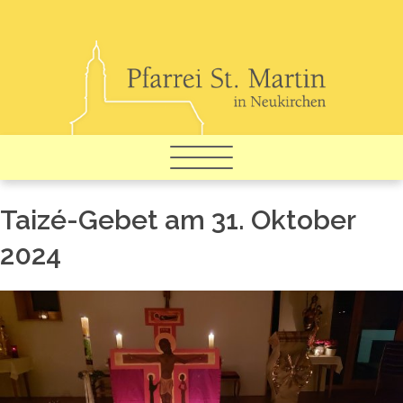
Toggle
navigation
Taizé-Gebet am 31. Ok­to­ber
2024